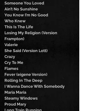
Someone You Loved
Ain’t No Sunshine 
You Know I’m No Good
Who Knew
This Is The Life
Losing My Religion (Version 
Frampton)
Valerie
She Said (Version Lott)
Crazy
Cry To Me
Flames
Fever (eigene Version)
Rolling In The Deep
I Wanna Dance With Somebody
Maria Maria
Steamy Windows
Proud Mary
Long Train Running