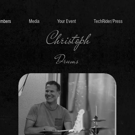
mbers
Media
Your Event
TechRider/Press
Christoph
Drums